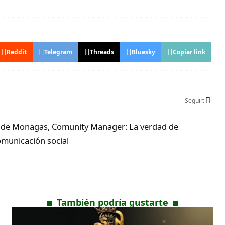
Reddit
Telegram
Threads
Bluesky
Copiar link
Seguir:
ad de Monagas, Comunity Manager: La verdad de
municación social
También podría gustarte