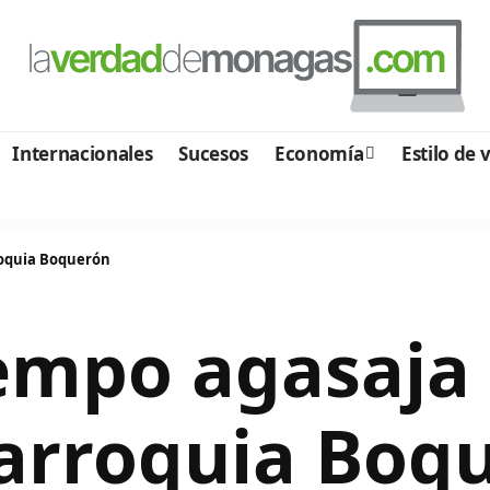
Internacionales
Sucesos
Economía
Estilo de 
roquia Boquerón
empo agasaja 
parroquia Boq