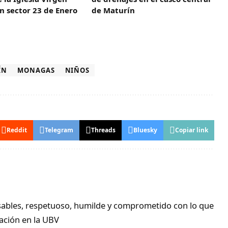
en sector 23 de Enero
de Maturín
ÍN
MONAGAS
NIÑOS
Reddit
Telegram
Threads
Bluesky
Copiar link
nsables, respetuoso, humilde y comprometido con lo que
ación en la UBV