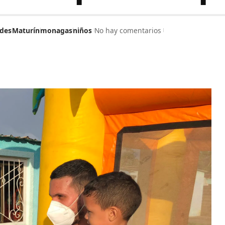
ades
Maturín
monagas
niños
No hay comentarios