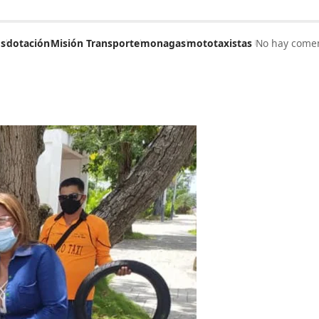
s
dotación
Misión Transporte
monagas
mototaxistas
No hay comen