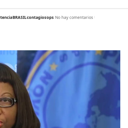
tencia
BRASIL
contagios
ops
No hay comentarios