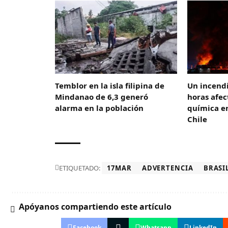
Temblor en la isla filipina de
Un incend
Mindanao de 6,3 generó
horas afe
alarma en la población
química en
Chile
ETIQUETADO:
17MAR
ADVERTENCIA
BRASI
Apóyanos compartiendo este artículo
Facebook
Whatsapp
LinkedIn