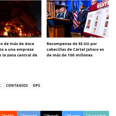
io de más de doce
Recompensa de EE.UU por
cta a una empresa
cabecillas de Cártel Jalisco es
 la zona central de
de más de 100 millones
L
CONTAGIOS
OPS
Reddit
Telegram
Threads
Bluesky
Copiar link