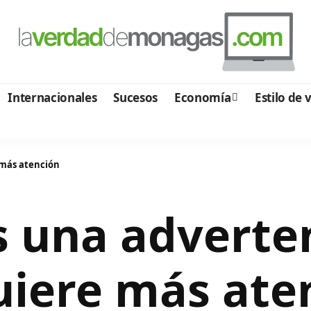
Internacionales
Sucesos
Economía
Estilo de 
e más atención
s una adverte
uiere más ate