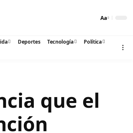
Aa
vida
Deportes
Tecnología
Política
ncia que el
nción