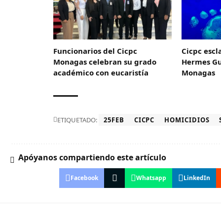
Funcionarios del Cicpc
Cicpc escl
Monagas celebran su grado
Hermes Gu
académico con eucaristía
Monagas
ETIQUETADO:
25FEB
CICPC
HOMICIDIOS
Apóyanos compartiendo este artículo
Facebook
Whatsapp
LinkedIn