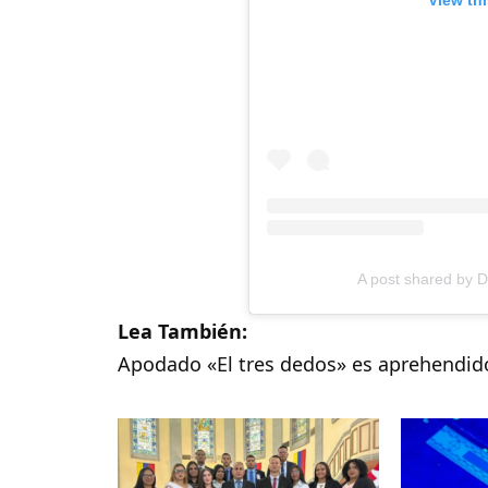
A post shared by 
Lea También:
Apodado «El tres dedos» es aprehendido