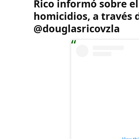
Rico informó sobre el
homicidios, a través
@douglasricovzla
View th