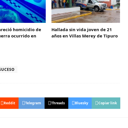
areció homicidio de
Hallada sin vida joven de 21
erra ocurrido en
años en Villas Merey de Tipuro
SUCESO
Reddit
Telegram
Threads
Bluesky
Copiar link