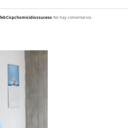
feb
Cicpc
homicidios
suceso
No hay comentarios