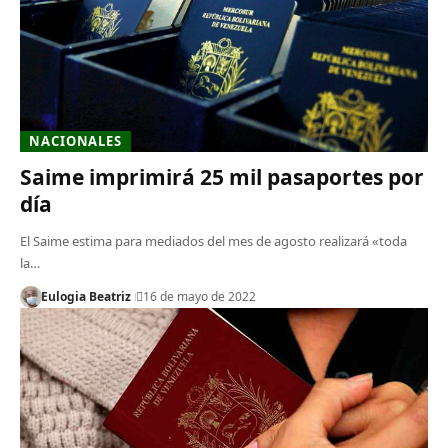
NACIONALES
Saime imprimirá 25 mil pasaportes por
día
El Saime estima para mediados del mes de agosto realizará «toda
la…
Eulogia Beatriz
16 de mayo de 2022