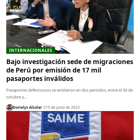
INTERNACIONALES
Bajo investigación sede de migraciones
de Perú por emisión de 17 mil
pasaportes inválidos
Pasaportes defectuosos se emitieron en dos periodos, entre el 30 de
octubre y…
Dorielys Alzolar
15 de junio de 2023