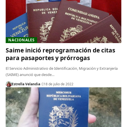
NACIONALES
Saime inició reprogramación de citas
para pasaportes y prórrogas
El Servicio Administrativo de Identificación, Migración y Extranjería
(SAIME) anunció que desde…
Estrella Velandia
18 de julio de 2022