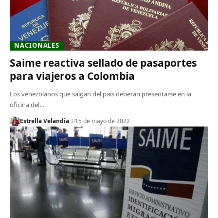
NACIONALES
Saime reactiva sellado de pasaportes
para viajeros a Colombia
Los venezolanos que salgan del país deberán presentarse en la
oficina del…
Estrella Velandia
15 de mayo de 2022