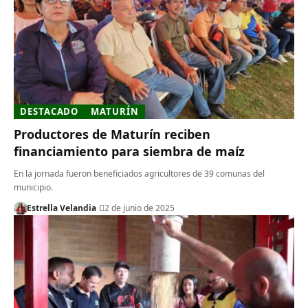
DESTACADO
MATURÍN
Productores de Maturín reciben
financiamiento para siembra de maíz
En la jornada fueron beneficiados agricultores de 39 comunas del
municipio.
Estrella Velandia
2 de junio de 2025