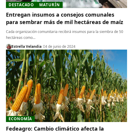
DESTACADO
MATURÍN
Entregan insumos a consejos comunales
para sembrar más de mil hectáreas de maíz
Cada organización comunitaria recibirá insumos para la siembra de 50
hectáreas como…
Estrella Velandia
4 de junio de 2024
ECONOMÍA
Fedeagro: Cambio climático afecta la