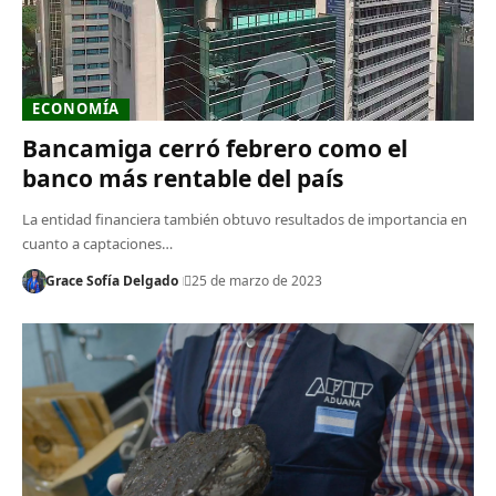
ECONOMÍA
Bancamiga cerró febrero como el
banco más rentable del país
La entidad financiera también obtuvo resultados de importancia en
cuanto a captaciones…
Grace Sofía Delgado
25 de marzo de 2023