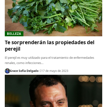
BELLEZA
Te sorprenderán las propiedades del
perejil
El perejil es muy utilizado para el tratamiento de enfermedades
renales, como infecciones…
Grace Sofía Delgado
17 de mayo de 2023