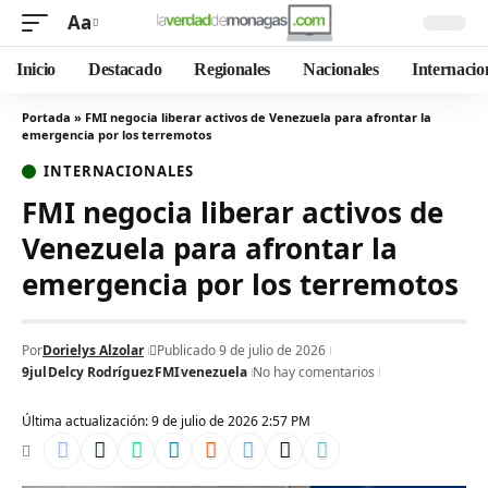
Aa
Inicio
Destacado
Regionales
Nacionales
Internacio
Portada
»
FMI negocia liberar activos de Venezuela para afrontar la
emergencia por los terremotos
INTERNACIONALES
FMI negocia liberar activos de
Venezuela para afrontar la
emergencia por los terremotos
Por
Dorielys Alzolar
Publicado 9 de julio de 2026
9jul
Delcy Rodríguez
FMI
venezuela
No hay comentarios
Última actualización: 9 de julio de 2026 2:57 PM