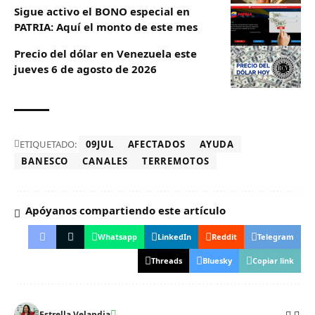
Sigue activo el BONO especial en
PATRIA: Aquí el monto de este mes
Precio del dólar en Venezuela este
jueves 6 de agosto de 2026
ETIQUETADO:
09JUL
AFECTADOS
AYUDA
BANESCO
CANALES
TERREMOTOS
Apóyanos compartiendo este artículo
Whatsapp
LinkedIn
Reddit
Telegram
Threads
Bluesky
Copiar link
Estrella Velandia