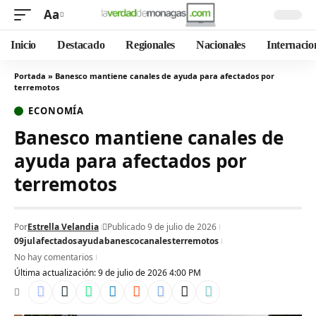
Aa
Inicio
Destacado
Regionales
Nacionales
Internacio
Portada
»
Banesco mantiene canales de ayuda para afectados por
terremotos
ECONOMÍA
Banesco mantiene canales de
ayuda para afectados por
terremotos
Por
Estrella Velandia
Publicado 9 de julio de 2026
09jul
afectados
ayuda
banesco
canales
terremotos
No hay comentarios
Última actualización: 9 de julio de 2026 4:00 PM