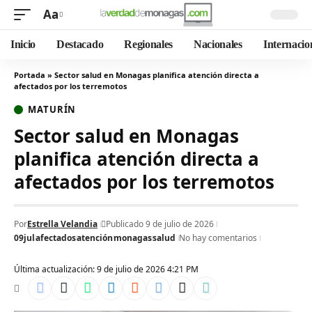
Aa
Inicio
Destacado
Regionales
Nacionales
Internacio
Portada
»
Sector salud en Monagas planifica atención directa a
afectados por los terremotos
MATURÍN
Sector salud en Monagas
planifica atención directa a
afectados por los terremotos
Por
Estrella Velandia
Publicado 9 de julio de 2026
09jul
afectados
atención
monagas
salud
No hay comentarios
Última actualización: 9 de julio de 2026 4:21 PM