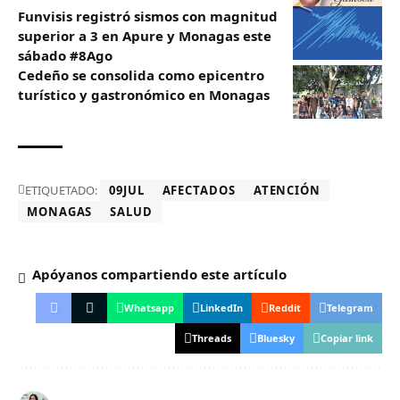
Funvisis registró sismos con magnitud
superior a 3 en Apure y Monagas este
sábado #8Ago
Cedeño se consolida como epicentro
turístico y gastronómico en Monagas
ETIQUETADO:
09JUL
AFECTADOS
ATENCIÓN
MONAGAS
SALUD
Apóyanos compartiendo este artículo
Whatsapp
LinkedIn
Reddit
Telegram
Threads
Bluesky
Copiar link