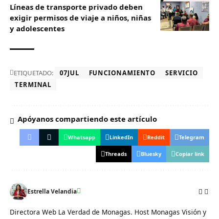
Líneas de transporte privado deben
exigir permisos de viaje a niños, niñas
y adolescentes
ETIQUETADO:
07JUL
FUNCIONAMIENTO
SERVICIO
TERMINAL
Apóyanos compartiendo este artículo
Whatsapp
LinkedIn
Reddit
Telegram
Threads
Bluesky
Copiar link
Estrella Velandia
Directora Web La Verdad de Monagas. Host Monagas Visión y