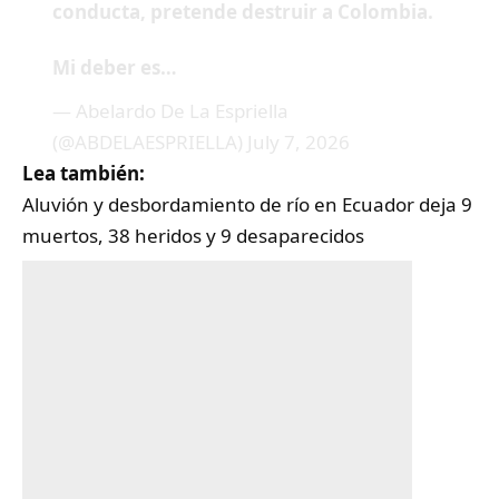
conducta, pretende destruir a Colombia.
Mi deber es…
— Abelardo De La Espriella
(@ABDELAESPRIELLA)
July 7, 2026
Lea también:
Aluvión y desbordamiento de río en Ecuador deja 9
muertos, 38 heridos y 9 desaparecidos