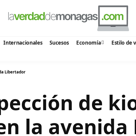
Internacionales
Sucesos
Economía
Estilo de 
da Libertador
ección de ki
en la avenida