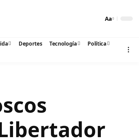
Aa
vida
Deportes
Tecnología
Política
oscos
 Libertador