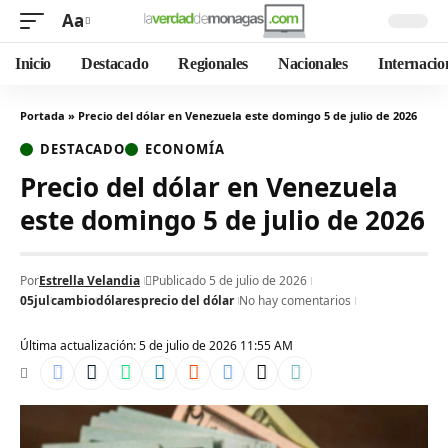
Aa
Inicio
Destacado
Regionales
Nacionales
Internacio
Portada
»
Precio del dólar en Venezuela este domingo 5 de julio de 2026
DESTACADO
ECONOMÍA
Precio del dólar en Venezuela
este domingo 5 de julio de 2026
Por
Estrella Velandia
Publicado 5 de julio de 2026
05jul
cambio
dólares
precio del dólar
No hay comentarios
Última actualización: 5 de julio de 2026 11:55 AM