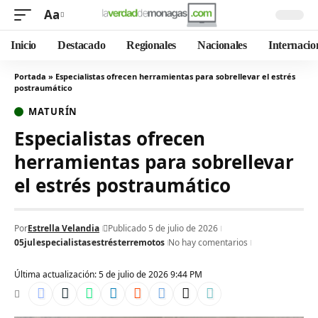
Aa
Inicio
Destacado
Regionales
Nacionales
Internacio
Portada
»
Especialistas ofrecen herramientas para sobrellevar el estrés
postraumático
MATURÍN
Especialistas ofrecen
herramientas para sobrellevar
el estrés postraumático
Por
Estrella Velandia
Publicado 5 de julio de 2026
05jul
especialistas
estrés
terremotos
No hay comentarios
Última actualización: 5 de julio de 2026 9:44 PM