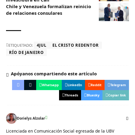
Chile y Venezuela formalizan reinicio
de relaciones consulares
ETIQUETADO:
4JUL
EL CRISTO REDENTOR
RÍO DE JANEIRO
Apóyanos compartiendo este artículo
Whatsapp
LinkedIn
Reddit
Telegram
Threads
Bluesky
Copiar link
Dorielys Alzolar
Licenciada en Comunicación Social egresada de la UBV