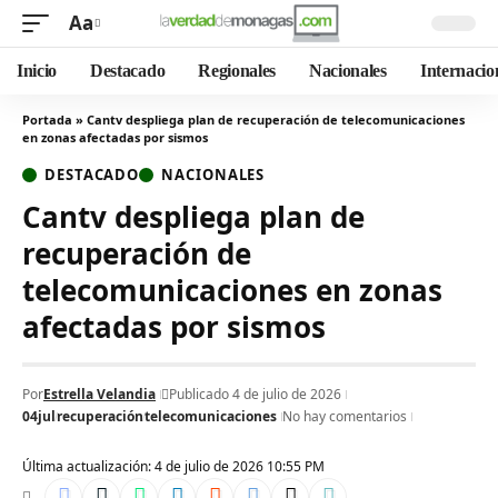
Aa
Inicio
Destacado
Regionales
Nacionales
Internacio
Portada
»
Cantv despliega plan de recuperación de telecomunicaciones
en zonas afectadas por sismos
DESTACADO
NACIONALES
Cantv despliega plan de
recuperación de
telecomunicaciones en zonas
afectadas por sismos
Por
Estrella Velandia
Publicado 4 de julio de 2026
04jul
recuperación
telecomunicaciones
No hay comentarios
Última actualización: 4 de julio de 2026 10:55 PM