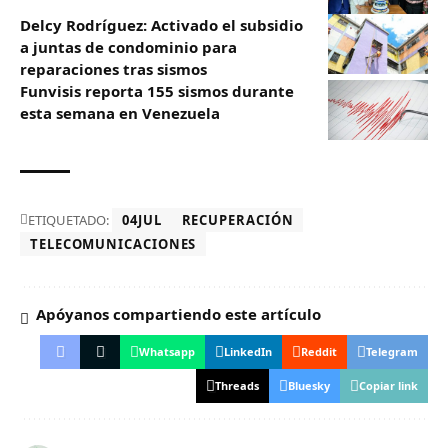
Delcy Rodríguez: Activado el subsidio
a juntas de condominio para
reparaciones tras sismos
Funvisis reporta 155 sismos durante
esta semana en Venezuela
ETIQUETADO:
04JUL
RECUPERACIÓN
TELECOMUNICACIONES
Apóyanos compartiendo este artículo
Whatsapp
LinkedIn
Reddit
Telegram
Threads
Bluesky
Copiar link