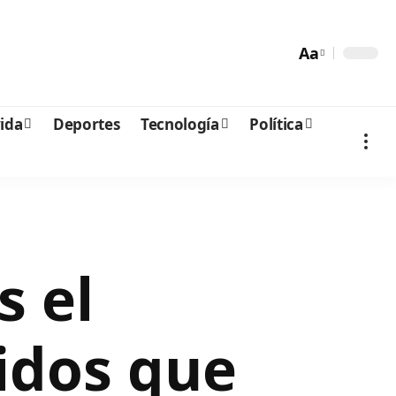
Aa
vida
Deportes
Tecnología
Política
s el
idos que