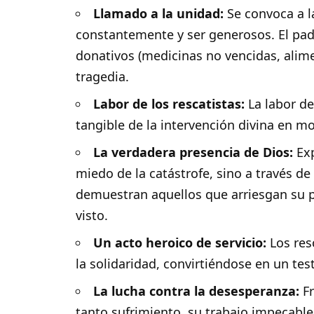
Llamado a la unidad:
Se convoca a l
constantemente y ser generosos. El padr
donativos (medicinas no vencidas, alim
tragedia.
Labor de los rescatistas:
La labor de
tangible de la intervención divina en m
La verdadera presencia de Dios:
Exp
miedo de la catástrofe, sino a través de 
demuestran aquellos que arriesgan su p
visto.
Un acto heroico de servicio:
Los resc
la solidaridad, convirtiéndose en un tes
La lucha contra la desesperanza:
Fr
tanto sufrimiento, su trabajo impecable