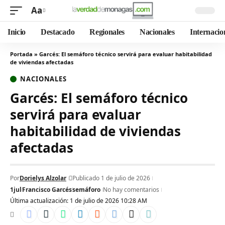
Aa
Inicio
Destacado
Regionales
Nacionales
Internacio
Portada
»
Garcés: El semáforo técnico servirá para evaluar habitabilidad
de viviendas afectadas
NACIONALES
Garcés: El semáforo técnico
servirá para evaluar
habitabilidad de viviendas
afectadas
Por
Dorielys Alzolar
Publicado 1 de julio de 2026
1jul
Francisco Garcés
semáforo
No hay comentarios
Última actualización: 1 de julio de 2026 10:28 AM