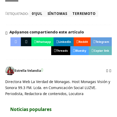
ETIQUETADO:
01JUL
SÍNTOMAS
TERREMOTO
Apóyanos compartiendo este artículo
Whatsapp
LinkedIn
Reddit
Telegram
Threads
Bluesky
Copiar link
Estrella Velandia
Directora Web La Verdad de Monagas. Host Monagas Visión y
Sonora 99.3 FM. Lcda. en Comunicación Social LUZVE.
Periodista, Redactora de contenidos, Locutora
Noticias populares