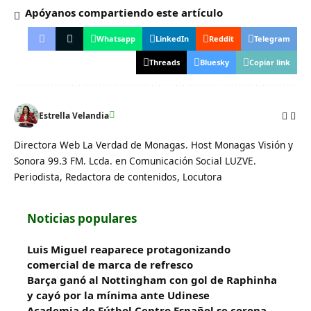
Apóyanos compartiendo este artículo
Whatsapp
LinkedIn
Reddit
Telegram
Threads
Bluesky
Copiar link
Estrella Velandia
Directora Web La Verdad de Monagas. Host Monagas Visión y
Sonora 99.3 FM. Lcda. en Comunicación Social LUZVE.
Periodista, Redactora de contenidos, Locutora
Noticias populares
Luis Miguel reaparece protagonizando
comercial de marca de refresco
Barça ganó al Nottingham con gol de Raphinha
y cayó por la mínima ante Udinese
Academia de Fútbol Centro Español se corona