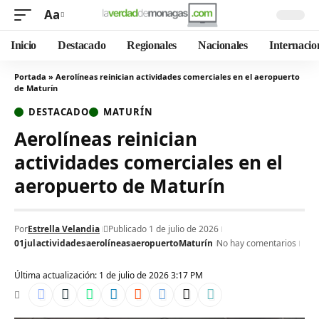
Aa
Inicio
Destacado
Regionales
Nacionales
Internacio
Portada
»
Aerolíneas reinician actividades comerciales en el aeropuerto
de Maturín
DESTACADO
MATURÍN
Aerolíneas reinician
actividades comerciales en el
aeropuerto de Maturín
Por
Estrella Velandia
Publicado 1 de julio de 2026
01jul
actividades
aerolíneas
aeropuerto
Maturín
No hay comentarios
Última actualización: 1 de julio de 2026 3:17 PM