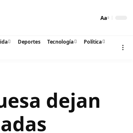
Aa
vida
Deportes
Tecnología
Política
guesa dejan
cadas