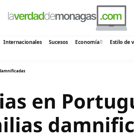
Internacionales
Sucesos
Economía
Estilo de 
 damnificadas
vias en Portu
ilias damnifi