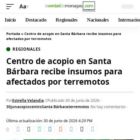
Aa
Inicio
Destacado
Regionales
Nacionales
Internacio
Portada
»
Centro de acopio en Santa Bárbara recibe insumos para
afectados por terremotos
REGIONALES
Centro de acopio en Santa
Bárbara recibe insumos para
afectados por terremotos
Por
Estrella Velandia
Publicado 30 de junio de 2026
30jun
acopio
centro
Santa Bárbara
terremotos
No hay comentarios
Última actualización: 30 de junio de 2026 4:29 PM