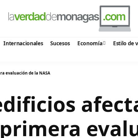
Internacionales
Sucesos
Economía
Estilo de 
era evaluación de la NASA
dificios afect
primera evalu