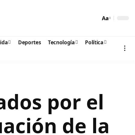
Aa
vida
Deportes
Tecnología
Política
ados por el
ación de la