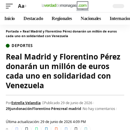
Aa
Inicio
Destacado
Regionales
Nacionales
Internacio
Portada
»
Real Madrid y Florentino Pérez donarán un millón de euros
cada uno en solidaridad con Venezuela
DEPORTES
Real Madrid y Florentino Pérez
donarán un millón de euros
cada uno en solidaridad con
Venezuela
Por
Estrella Velandia
Publicado 29 de junio de 2026
29jun
donación
Florentino Pérez
real madrid
No hay comentarios
Última actualización: 29 de junio de 2026 4:09 PM