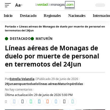
Aa
Inicio
Destacado
Regionales
Nacionales
Internacio
Portada
»
Líneas aéreas de Monagas de duelo por muerte de personal en
terremotos del 24Jun
DESTACADO
MATURÍN
Líneas aéreas de Monagas de
duelo por muerte de personal
en terremotos del 24Jun
Por
Estrella Velandia
Publicado 29 de junio de 2026
29jun
aeropuerto
duelo
líneas aéreas
Maturín
pérdidas
No hay comentarios
Última actualización: 29 de junio de 2026 5:00 PM