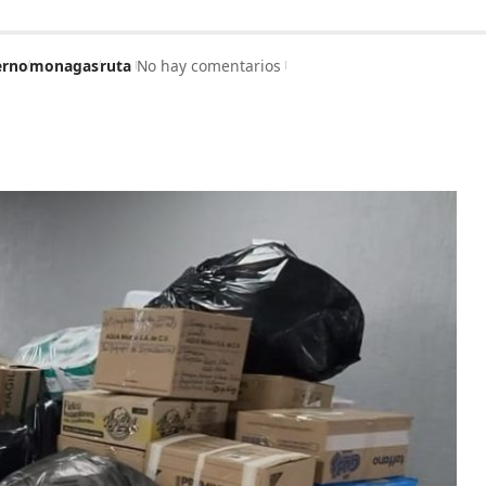
erno
monagas
ruta
No hay comentarios