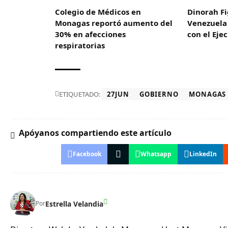
Colegio de Médicos en
Dinorah Fi
Monagas reportó aumento del
Venezuela 
30% en afecciones
con el Eje
respiratorias
ETIQUETADO:
27JUN
GOBIERNO
MONAGAS
Apóyanos compartiendo este artículo
Facebook
Whatsapp
LinkedIn
Estrella Velandia
Por