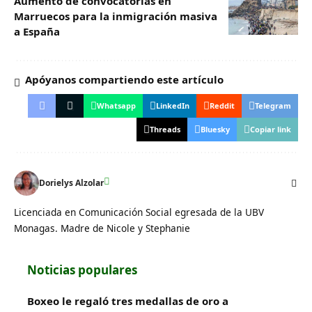
Aumento de convocatorias en
Marruecos para la inmigración masiva
a España
Apóyanos compartiendo este artículo
Whatsapp
LinkedIn
Reddit
Telegram
Threads
Bluesky
Copiar link
Dorielys Alzolar
Licenciada en Comunicación Social egresada de la UBV
Monagas. Madre de Nicole y Stephanie
Noticias populares
Boxeo le regaló tres medallas de oro a