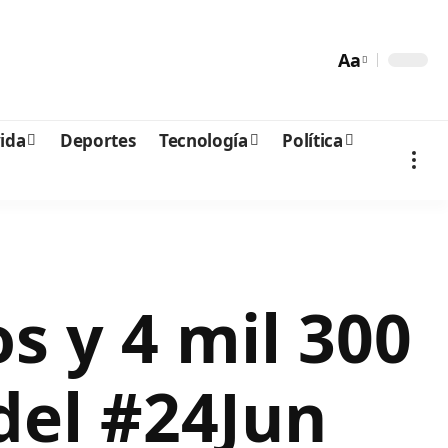
Aa
vida
Deportes
Tecnología
Política
s y 4 mil 300
del #24Jun