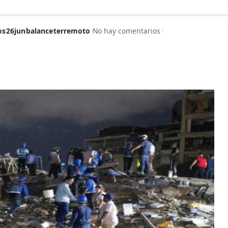
os
26jun
balance
terremoto
No hay comentarios