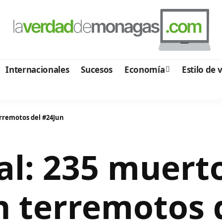
Internacionales
Sucesos
Economía
Estilo de 
erremotos del #24Jun
al: 235 muerto
n terremotos 