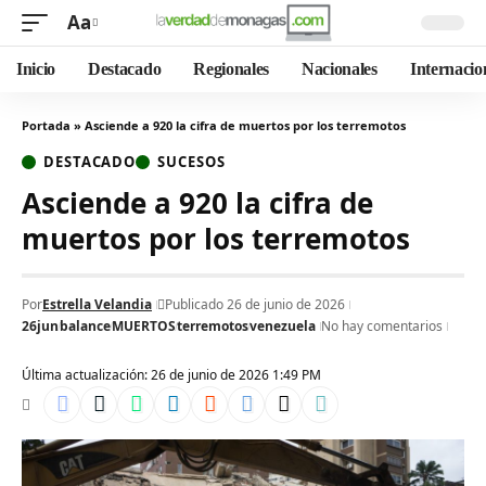
Aa
Inicio
Destacado
Regionales
Nacionales
Internacio
Portada
»
Asciende a 920 la cifra de muertos por los terremotos
DESTACADO
SUCESOS
Asciende a 920 la cifra de
muertos por los terremotos
Por
Estrella Velandia
Publicado 26 de junio de 2026
26jun
balance
MUERTOS
terremotos
venezuela
No hay comentarios
Última actualización: 26 de junio de 2026 1:49 PM