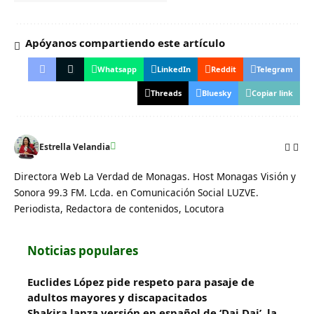
Apóyanos compartiendo este artículo
Whatsapp
LinkedIn
Reddit
Telegram
Threads
Bluesky
Copiar link
Estrella Velandia
Directora Web La Verdad de Monagas. Host Monagas Visión y
Sonora 99.3 FM. Lcda. en Comunicación Social LUZVE.
Periodista, Redactora de contenidos, Locutora
Noticias populares
Euclides López pide respeto para pasaje de
adultos mayores y discapacitados
Shakira lanza versión en español de ‘Dai Dai’, la