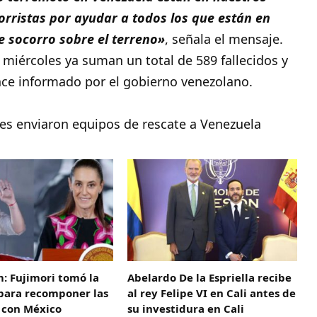
rristas por ayudar a todos los que están en
e socorro sobre el terreno»
, señala el mensaje.
miércoles ya suman un total de 589 fallecidos y
nce informado por el gobierno venezolano.
íses enviaron equipos de rescate a Venezuela
: Fujimori tomó la
Abelardo De la Espriella recibe
 para recomponer las
al rey Felipe VI en Cali antes de
 con México
su investidura en Cali