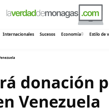
Internacionales
Sucesos
Economía
Estilo de 
 Venezuela
ará donación 
 en Venezuela