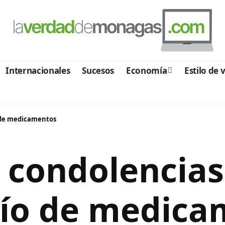
Internacionales
Sucesos
Economía
Estilo de 
o de medicamentos
condolencias
vío de medic