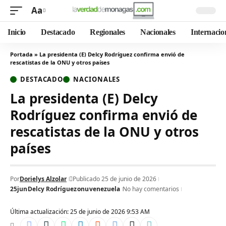
Aa
Inicio
Destacado
Regionales
Nacionales
Internacio
Portada
»
La presidenta (E) Delcy Rodríguez confirma envió de
rescatistas de la ONU y otros países
DESTACADO
NACIONALES
La presidenta (E) Delcy
Rodríguez confirma envió de
rescatistas de la ONU y otros
países
Por
Dorielys Alzolar
Publicado 25 de junio de 2026
25jun
Delcy Rodríguez
onu
venezuela
No hay comentarios
Última actualización: 25 de junio de 2026 9:53 AM