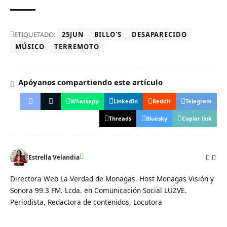
ETIQUETADO:
25JUN
BILLO'S
DESAPARECIDO
MÚSICO
TERREMOTO
Apóyanos compartiendo este artículo
Whatsapp
LinkedIn
Reddit
Telegram
Threads
Bluesky
Copiar link
Estrella Velandia
Directora Web La Verdad de Monagas. Host Monagas Visión y
Sonora 99.3 FM. Lcda. en Comunicación Social LUZVE.
Periodista, Redactora de contenidos, Locutora