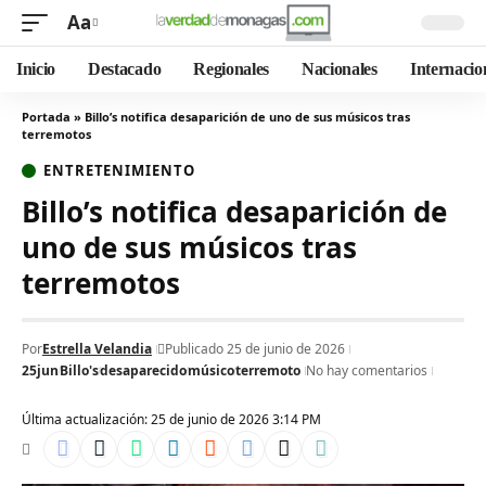
Aa
Inicio
Destacado
Regionales
Nacionales
Internacio
Portada
»
Billo’s notifica desaparición de uno de sus músicos tras
terremotos
ENTRETENIMIENTO
Billo’s notifica desaparición de
uno de sus músicos tras
terremotos
Por
Estrella Velandia
Publicado 25 de junio de 2026
25jun
Billo's
desaparecido
músico
terremoto
No hay comentarios
Última actualización: 25 de junio de 2026 3:14 PM