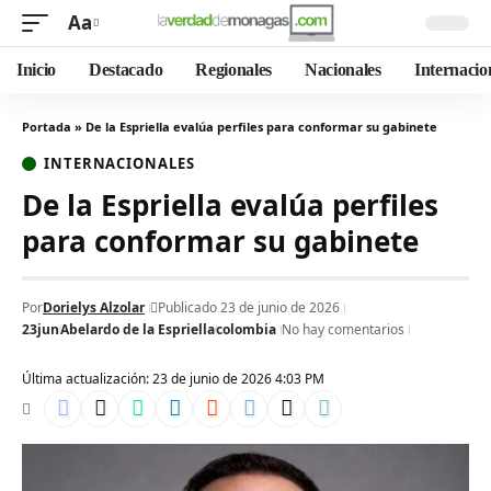
Aa
Inicio
Destacado
Regionales
Nacionales
Internacio
Portada
»
De la Espriella evalúa perfiles para conformar su gabinete
INTERNACIONALES
De la Espriella evalúa perfiles
para conformar su gabinete
Por
Dorielys Alzolar
Publicado 23 de junio de 2026
23jun
Abelardo de la Espriella
colombia
No hay comentarios
Última actualización: 23 de junio de 2026 4:03 PM