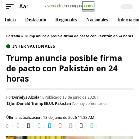
Aa
Inicio
Destacado
Regionales
Nacionales
Internacio
Portada
»
Trump anuncia posible firma de pacto con Pakistán en 24 horas
INTERNACIONALES
Trump anuncia posible firma
de pacto con Pakistán en 24
horas
Por
Dorielys Alzolar
Publicado 13 de junio de 2026
13Jun
Donald Trump
EE.UU
Pakistán
No hay comentarios
Última actualización: 13 de junio de 2026 11:33 AM