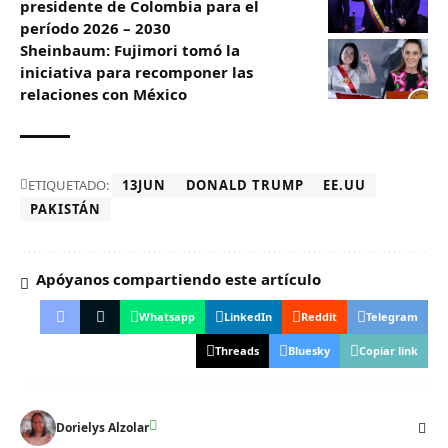
presidente de Colombia para el
período 2026 – 2030
Sheinbaum: Fujimori tomó la
iniciativa para recomponer las
relaciones con México
ETIQUETADO:
13JUN
DONALD TRUMP
EE.UU
PAKISTÁN
Apóyanos compartiendo este artículo
Whatsapp
LinkedIn
Reddit
Telegram
Threads
Bluesky
Copiar link
Dorielys Alzolar