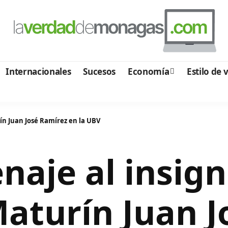
Internacionales
Sucesos
Economía
Estilo de 
n Juan José Ramírez en la UBV
aje al insig
Maturín Juan 