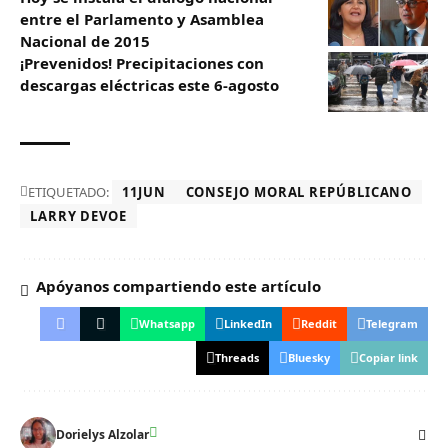
entre el Parlamento y Asamblea
Nacional de 2015
¡Prevenidos! Precipitaciones con
descargas eléctricas este 6-agosto
ETIQUETADO:
11JUN
CONSEJO MORAL REPÚBLICANO
LARRY DEVOE
Apóyanos compartiendo este artículo
Whatsapp
LinkedIn
Reddit
Telegram
Threads
Bluesky
Copiar link
Dorielys Alzolar