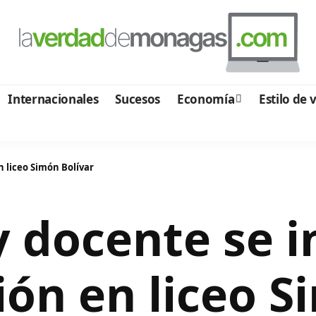
Internacionales
Sucesos
Economía
Estilo de 
n liceo Simón Bolívar
y docente se i
ión en liceo S