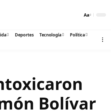
Aa
vida
Deportes
Tecnología
Política
ntoxicaron
imón Bolívar