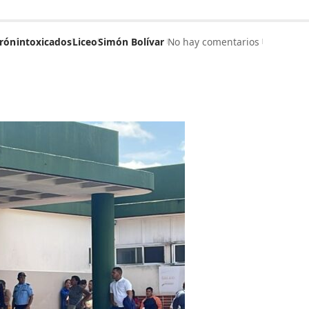
rón
intoxicados
Liceo
Simón Bolívar
No hay comentarios