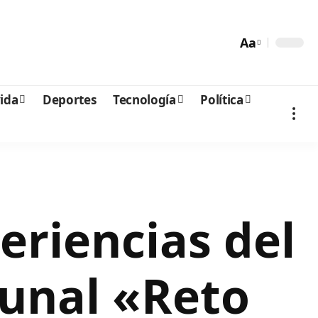
Aa
vida
Deportes
Tecnología
Política
eriencias del
unal «Reto