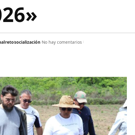
026»
al
reto
socialización
No hay comentarios