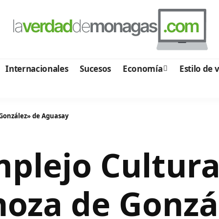
Internacionales
Sucesos
Economía
Estilo de 
 González» de Aguasay
plejo Cultura
noza de Gonzá