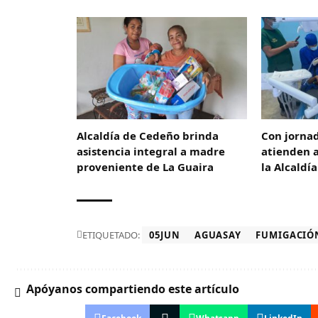
Alcaldía de Cedeño brinda
Con jorna
asistencia integral a madre
atienden a
proveniente de La Guaira
la Alcaldí
ETIQUETADO:
05JUN
AGUASAY
FUMIGACIÓ
Apóyanos compartiendo este artículo