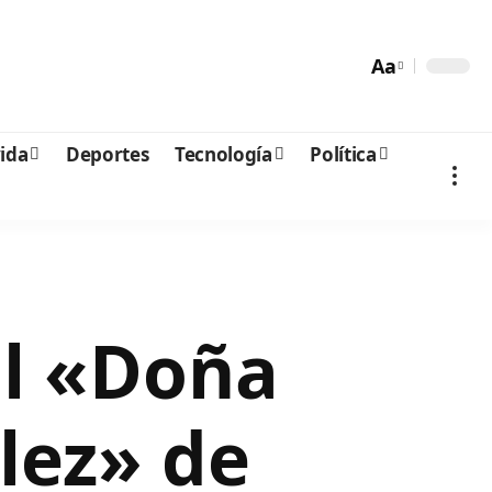
Aa
vida
Deportes
Tecnología
Política
l «Doña
lez» de