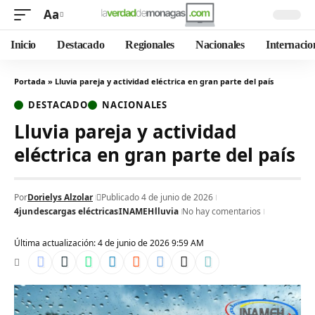
Aa
Inicio
Destacado
Regionales
Nacionales
Internacio
Portada
»
Lluvia pareja y actividad eléctrica en gran parte del país
DESTACADO
NACIONALES
Lluvia pareja y actividad
eléctrica en gran parte del país
Por
Dorielys Alzolar
Publicado 4 de junio de 2026
4jun
descargas eléctricas
INAMEH
lluvia
No hay comentarios
Última actualización: 4 de junio de 2026 9:59 AM