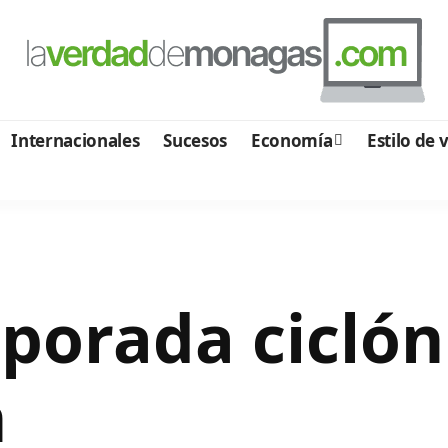
Internacionales
Sucesos
Economía
Estilo de 
orada ciclóni
n