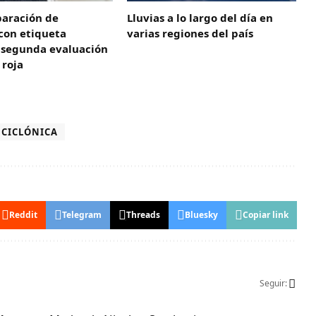
paración de
Lluvias a lo largo del día en
con etiqueta
varias regiones del país
y segunda evaluación
 roja
CICLÓNICA
Reddit
Telegram
Threads
Bluesky
Copiar link
Seguir: