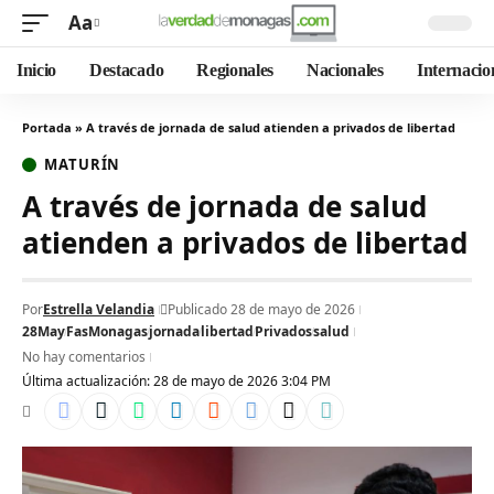
Aa
Inicio
Destacado
Regionales
Nacionales
Internacio
Portada
»
A través de jornada de salud atienden a privados de libertad
MATURÍN
A través de jornada de salud
atienden a privados de libertad
Por
Estrella Velandia
Publicado 28 de mayo de 2026
28May
FasMonagas
jornada
libertad
Privados
salud
No hay comentarios
Última actualización: 28 de mayo de 2026 3:04 PM