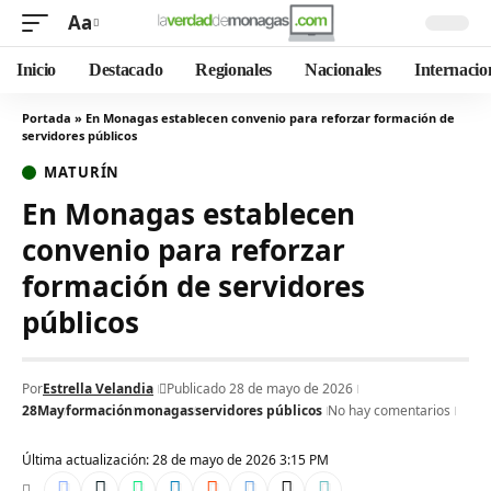
Aa
Inicio
Destacado
Regionales
Nacionales
Internacio
Portada
»
En Monagas establecen convenio para reforzar formación de
servidores públicos
MATURÍN
En Monagas establecen
convenio para reforzar
formación de servidores
públicos
Por
Estrella Velandia
Publicado 28 de mayo de 2026
28May
formación
monagas
servidores públicos
No hay comentarios
Última actualización: 28 de mayo de 2026 3:15 PM