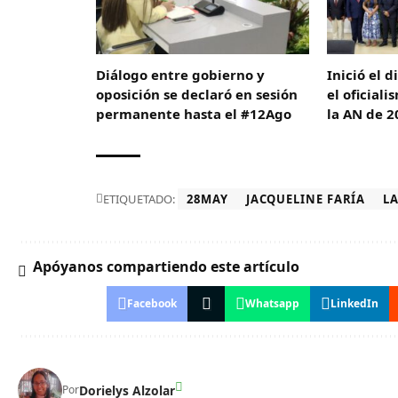
Diálogo entre gobierno y
Inició el 
oposición se declaró en sesión
el oficiali
permanente hasta el #12Ago
la AN de 2
ETIQUETADO:
28MAY
JACQUELINE FARÍA
L
Apóyanos compartiendo este artículo
Facebook
Whatsapp
LinkedIn
Dorielys Alzolar
Por