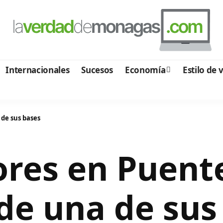
Internacionales
Sucesos
Economía
Estilo de 
 de sus bases
ores en Puent
 de una de sus