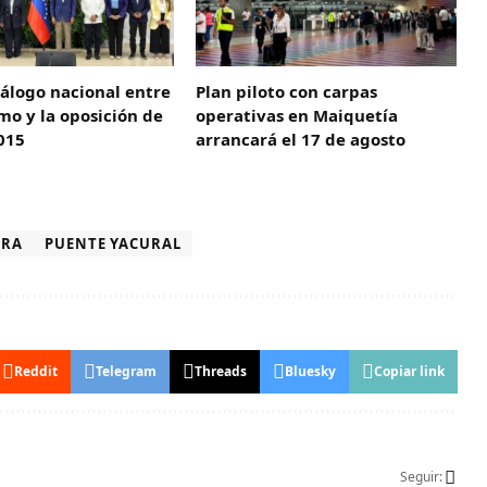
diálogo nacional entre
Plan piloto con carpas
smo y la oposición de
operativas en Maiquetía
015
arrancará el 17 de agosto
ARA
PUENTE YACURAL
Reddit
Telegram
Threads
Bluesky
Copiar link
Seguir: