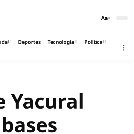
Aa
vida
Deportes
Tecnología
Política
e Yacural
 bases