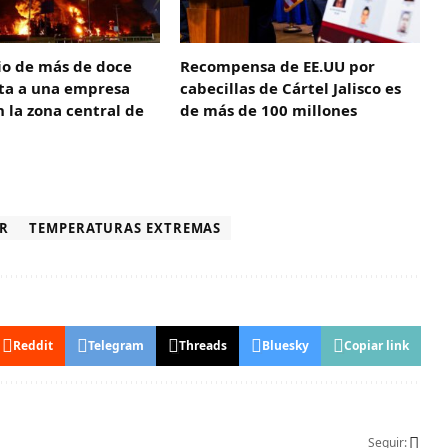
io de más de doce
Recompensa de EE.UU por
cta a una empresa
cabecillas de Cártel Jalisco es
 la zona central de
de más de 100 millones
OR
TEMPERATURAS EXTREMAS
Reddit
Telegram
Threads
Bluesky
Copiar link
Seguir: