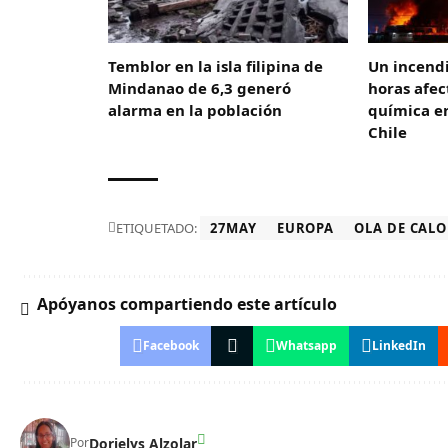
Temblor en la isla filipina de
Un incend
Mindanao de 6,3 generó
horas afe
alarma en la población
química en
Chile
ETIQUETADO:
27MAY
EUROPA
OLA DE CAL
Apóyanos compartiendo este artículo
Facebook
Whatsapp
LinkedIn
Dorielys Alzolar
Por