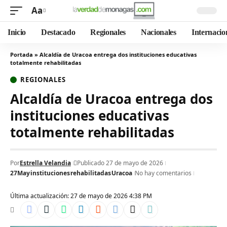
Aa
Inicio
Destacado
Regionales
Nacionales
Internacio
Portada
»
Alcaldía de Uracoa entrega dos instituciones educativas
totalmente rehabilitadas
REGIONALES
Alcaldía de Uracoa entrega dos
instituciones educativas
totalmente rehabilitadas
Por
Estrella Velandia
Publicado 27 de mayo de 2026
27May
instituciones
rehabilitadas
Uracoa
No hay comentarios
Última actualización: 27 de mayo de 2026 4:38 PM