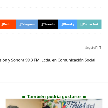
Reddit
Telegram
Threads
Bluesky
Copiar link
Seguir:
ón y Sonora 99.3 FM. Lcda. en Comunicación Social
También podría gustarte