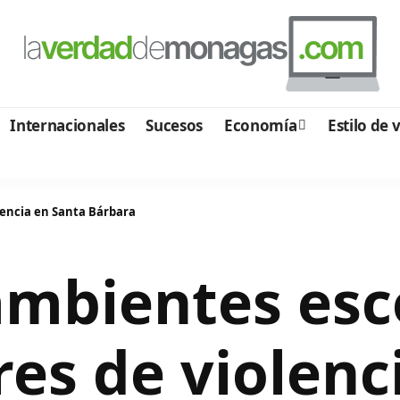
Internacionales
Sucesos
Economía
Estilo de 
lencia en Santa Bárbara
mbientes esc
res de violenc